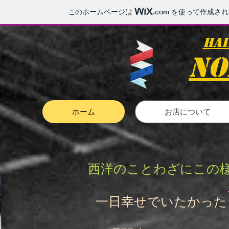
このホームページは
.com
を使って作成され
Hai
no
ホーム
お店について
西洋のことわざにこの
一日幸せでいたかった