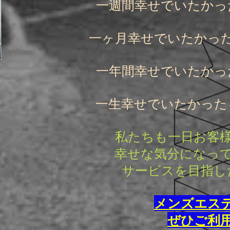
一週間幸せでいたかっ
一ヶ月幸せでいたかっ
一年間幸せでいたかっ
一生幸せでいたかった
私たちも一日お客
幸せな気分に
なっ
サービスを目指し
メンズエス
ぜひご利